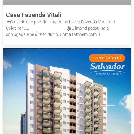
Casa Fazenda Vitali
📌Casa de alto padrão situada no bairro Fazenda Vitali, em
Colatina/ES. ⠀⠀⠀⠀⠀⠀⠀⠀⠀⠀⠀⠀ 🏚️O imóvel possui sala
conjugada e pé direito duplo. Conta também com 3
ESPÍRITO SANTO