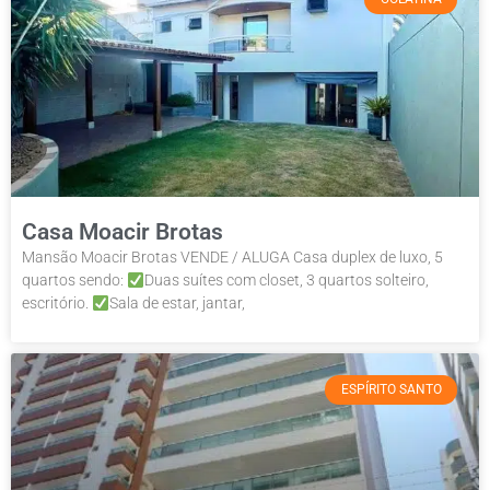
Casa Moacir Brotas
Mansão Moacir Brotas VENDE / ALUGA Casa duplex de luxo, 5
quartos sendo:
Duas suítes com closet, 3 quartos solteiro,
escritório.
Sala de estar, jantar,
ESPÍRITO SANTO