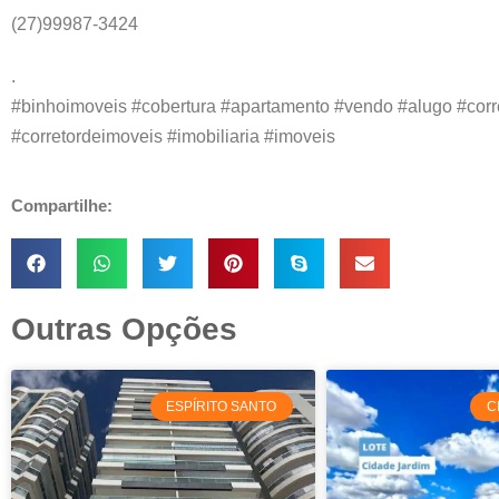
(27)99987-3424
.
#binhoimoveis #cobertura #apartamento #vendo #alugo #corr
#corretordeimoveis #imobiliaria #imoveis
Compartilhe:
Outras Opções
ESPÍRITO SANTO
C