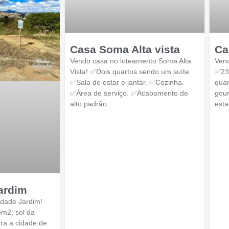
Casa Soma Alta vista
Ca
Vendo casa no loteamento Soma Alta
Vend
Vista! ✅Dois quartos sendo um suíte.
✅235
✅Sala de estar e jantar. ✅Cozinha.
quar
✅Área de serviço. ✅Acabamento de
gour
alto padrão
esta
ardim
idade Jardim!
m2, sol da
ra a cidade de