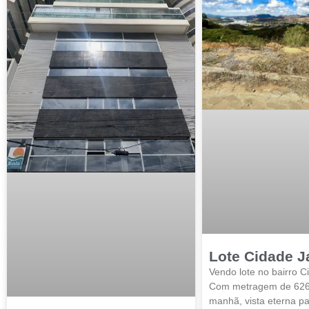
Lote Cidade J
Vendo lote no bairro C
Com metragem de 626
manhã, vista eterna pa