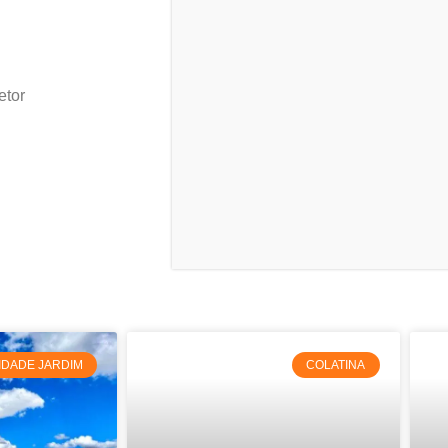
etor
IDADE JARDIM
COLATINA