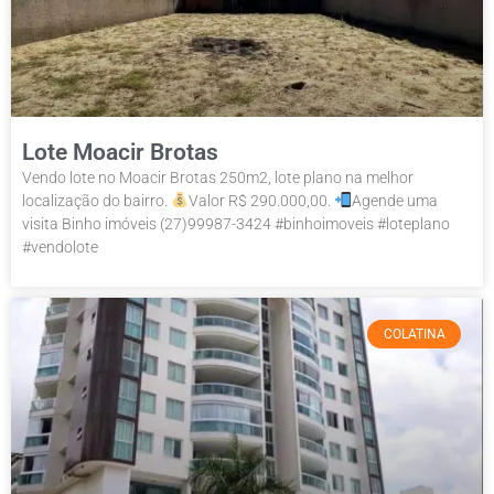
Lote Moacir Brotas
Vendo lote no Moacir Brotas 250m2, lote plano na melhor
localização do bairro.
Valor R$ 290.000,00.
Agende uma
visita Binho imóveis (27)99987-3424 #binhoimoveis #loteplano
#vendolote
COLATINA