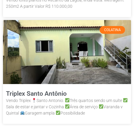
250m2 A partir Valor R$ 110.000,00
COLATINA
Triplex Santo Antônio
Vendo Triplex
Santo Antonio.
Três quartos sendo um suíte
Sala de estar e jantar v Cozinha
Área de serviço
Varanda v
Quintal
Garagem ampla
Possibilidade