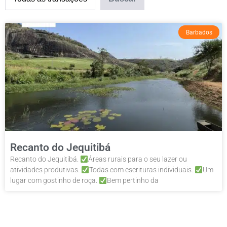
Barbados
Recanto do Jequitibá
Recanto do Jequitibá.
Áreas rurais para o seu lazer ou
atividades produtivas.
Todas com escrituras individuais.
Um
lugar com gostinho de roça.
Bem pertinho da