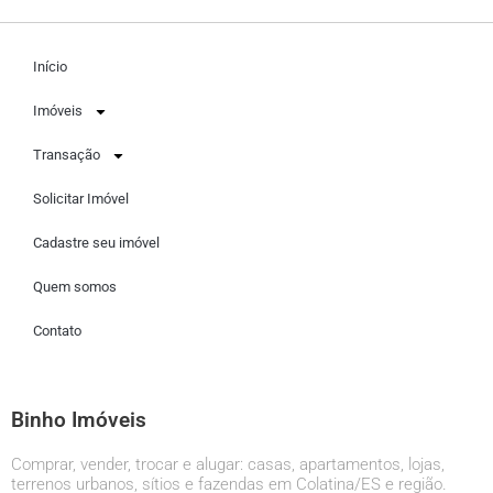
Início
Imóveis
Transação
Solicitar Imóvel
Cadastre seu imóvel
Quem somos
Contato
Binho Imóveis
Comprar, vender, trocar e alugar: casas, apartamentos, lojas,
terrenos urbanos, sítios e fazendas em Colatina/ES e região.