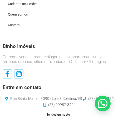
Cadastre seu imóvel
Quem somos
Contato
Binho Imóveis
Comprar, vender, trocar e alugar: casas, apartamentos, lojas,
terrenos urbanos, sítios e fazendas em Colatina/ES e região.
Entre em contato
Rua Santa Maria nº 390 - Loja 3 Colatina/ES
(27) 3120-3424
(27) 99987-3424
by designmaster