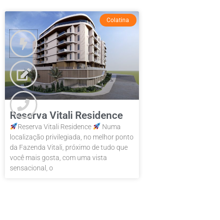
Colatina
Reserva Vitali Residence
Reserva Vitali Residence
Numa
localização privilegiada, no melhor ponto
da Fazenda Vitali, próximo de tudo que
você mais gosta, com uma vista
sensacional, o