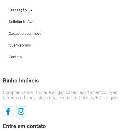
Transação
Solicitar Imóvel
Cadastre seu imóvel
Quem somos
Contato
Binho Imóveis
Comprar, vender, trocar e alugar: casas, apartamentos, lojas,
terrenos urbanos, sítios e fazendas em Colatina/ES e região.
Entre em contato