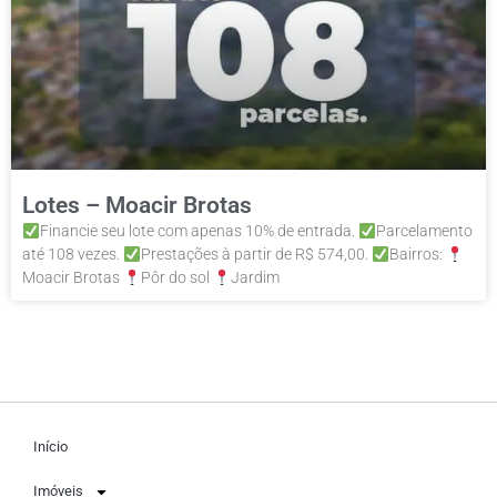
Lotes – Moacir Brotas
Financie seu lote com apenas 10% de entrada.
Parcelamento
até 108 vezes.
Prestações à partir de R$ 574,00.
Bairros:
Moacir Brotas
Pôr do sol
Jardim
Início
Imóveis