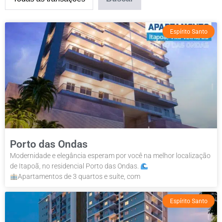
Espírito Santo
Porto das Ondas
Modernidade e elegância esperam por você na melhor localização
de Itapoã, no residencial Porto das Ondas.
⠀⠀⠀⠀⠀⠀⠀⠀⠀⠀⠀⠀
Apartamentos de 3 quartos e suíte, com
Espírito Santo