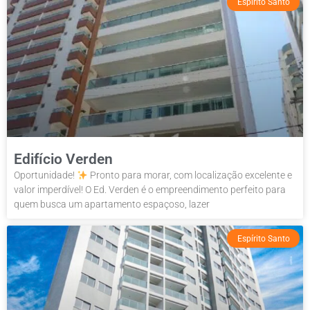
Espírito Santo
Edifício Verden
Oportunidade!
Pronto para morar, com localização excelente e
valor imperdível! O Ed. Verden é o empreendimento perfeito para
quem busca um apartamento espaçoso, lazer
Espírito Santo