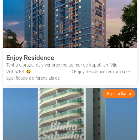
Enjoy Residence
Tenha o prazer de viver próximo ao mar de Itapoã, em Vila
Velha/ES.
⠀⠀⠀⠀⠀⠀⠀⠀⠀⠀⠀⠀ O Enjoy Residence tem um lazer
qualificado e diferenciais de
Espírito Santo