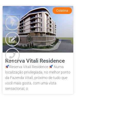
Colatina
Reserva Vitali Residence
Reserva Vitali Residence
Numa
localização privilegiada, no melhor ponto
da Fazenda Vitali, próximo de tudo que
você mais gosta, com uma vista
sensacional, o