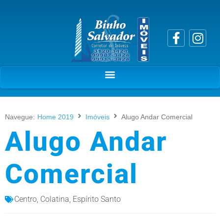
Navegue:
Home 2019
Imóveis
Alugo Andar Comercial
Alugo Andar
Comercial
Centro
,
Colatina
,
Espírito Santo