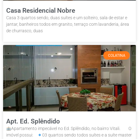
Casa Residencial Nobre
Casa 3 quartos sendo, duas suítes e um solteiro, sala de estar e
jantar, banheiros todos em granito, terraço com lavanderia, área
de churrasco, duas
COLATINA
Apt. Ed. Splêndido
Apartamento impecável no Ed. Splêndido, no bairro Vitali.⠀ ⠀ O
imóvel possui:⠀
03 quartos sendo todos suítes e a suíte master