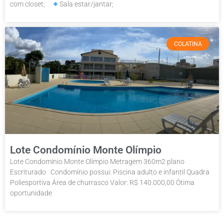
com closet;⠀
Sala estar/jantar;⠀
COLATINA
Lote Condomínio Monte Olímpio
Lote Condomínio Monte Olímpio Metragem 360m2 plano
Escriturado Condomínio possui: Piscina adulto e infantil Quadra
Poliesportiva Área de churrasco Valor: R$ 140.000,00 Ótima
oportunidade