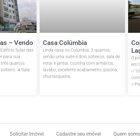
ias – Vendo
Casa Colúmbia
Co
La
difício Solar das
Linda casa no Colúmbia, 3 quartos,
er para sua
sendo uma suíte e dois solteiros, sala de
O pr
 três quartos
estar e jantar, cozinha com armários,
em S
solteiro. 🔹Sala
lavabo, excelente acabamento, piscina,
✅100
churrasqueira,
comp
✅Pa
Solicitar Imóvel
Cadastre seu imóvel
Quem somo