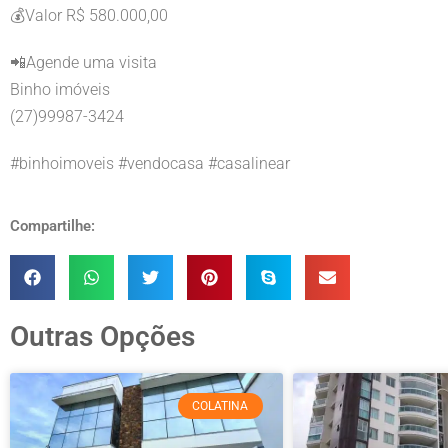
💰Valor R$ 580.000,00
📲Agende uma visita
Binho imóveis
(27)99987-3424
#binhoimoveis #vendocasa #casalinear
Compartilhe:
Outras Opções
COLATINA