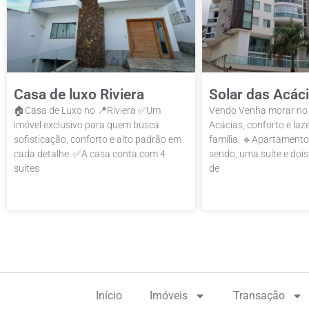
Casa de luxo Riviera
Solar das Acác
🏠Casa de Luxo no 📍Riviera ✅Um
Vendo Venha morar no E
imóvel exclusivo para quem busca
Acácias, conforto e laz
sofisticação, conforto e alto padrão em
família. 🔹Apartamento
cada detalhe. ✅A casa conta com 4
sendo, uma suíte e dois 
suítes
de
Início
Imóveis
Transação