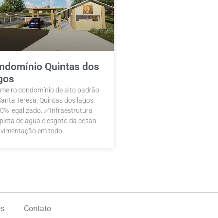
ndomínio Quintas dos
gos
imeiro condomínio de alto padrão
anta Teresa, Quintas dos lagos.
% legalizado. ✅Infraestrutura
leta de água e esgoto da cesan.
vimentação em todo
s
Contato